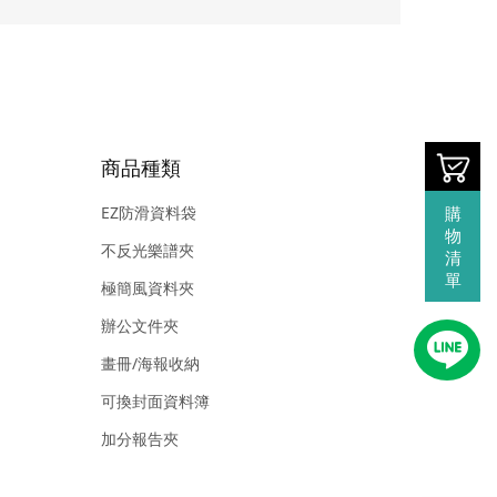
商品種類
EZ防滑資料袋
購
物
不反光樂譜夾
清
單
極簡風資料夾
辦公文件夾
畫冊/海報收納
可換封面資料簿
加分報告夾