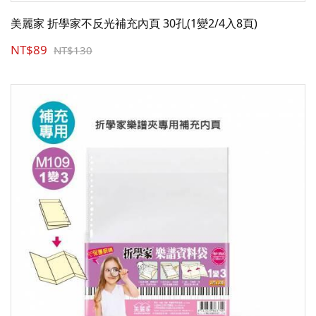
美麗家 折學家不反光補充內頁 30孔(1變2/4入8頁)
NT$89
NT$130