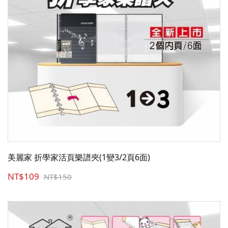
美麗家 折學家活頁樂譜夾(1變3/2頁6面)
NT$109
NT$150