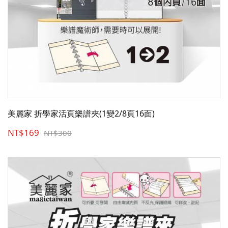
美麗家 折學家活頁樂譜夾(1變2/8頁16面)
NT$169
NT$300