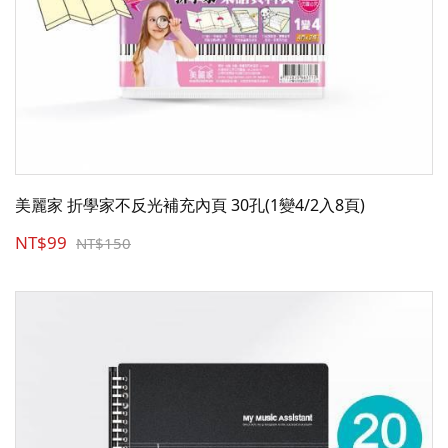
美麗家 折學家不反光補充內頁 30孔(1變4/2入8頁)
NT$99
NT$150