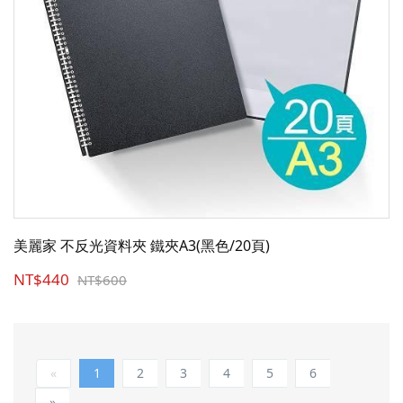
美麗家 不反光資料夾 鐵夾A3(黑色/20頁)
NT$440
NT$600
«
1
2
3
4
5
6
»