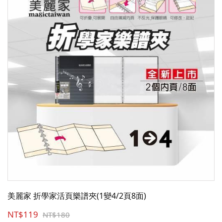
美麗家 折學家活頁樂譜夾(1變4/2頁8面)
NT$119
NT$180