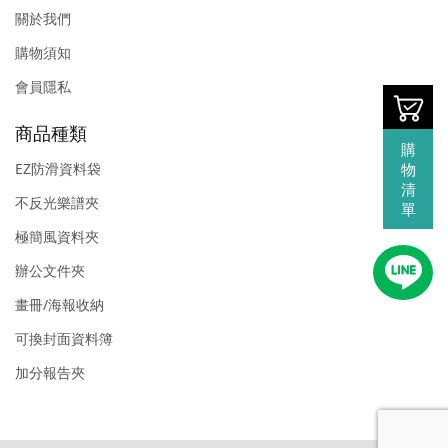
關於我們
購物須知
會員隱私
商品種類
購
物
EZ防滑資料袋
清
不反光樂譜夾
單
極簡風資料夾
辦公文件夾
畫冊/海報收納
可換封面資料簿
加分報告夾