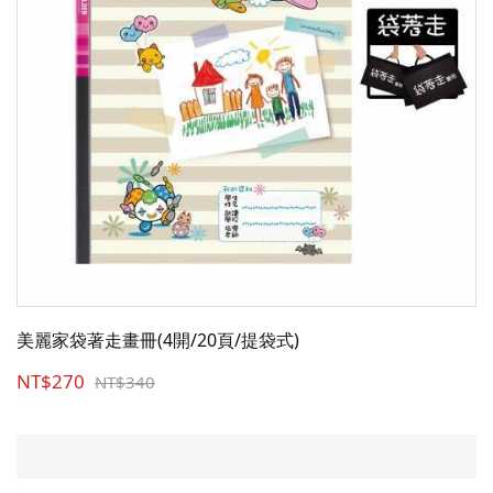
美麗家袋著走畫冊(4開/20頁/提袋式)
NT$270
NT$340