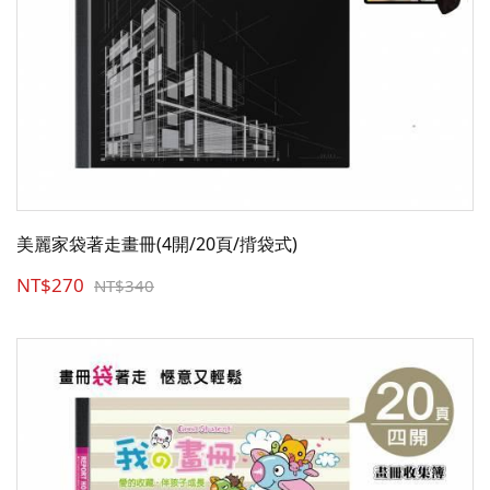
美麗家袋著走畫冊(4開/20頁/揹袋式)
NT$270
NT$340