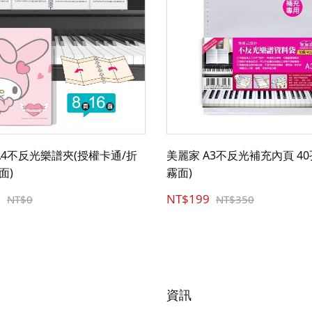
A4不反光樂譜夾(授權卡通/折
美麗家 A3不反光補充內頁 40孔
面)
霧面)
9
NT$199
NT$0
NT$350
資訊