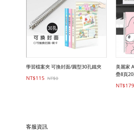
學習檔案夾 可換封面/圓型30孔鐵夾
美麗家 
疊8頁20
NT$115
NT$0
NT$17
客服資訊