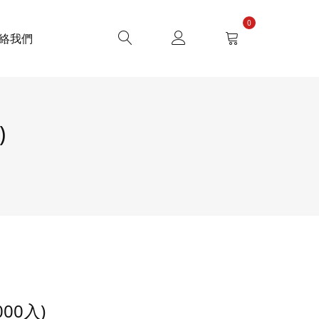
0
絡我們
)
00入)