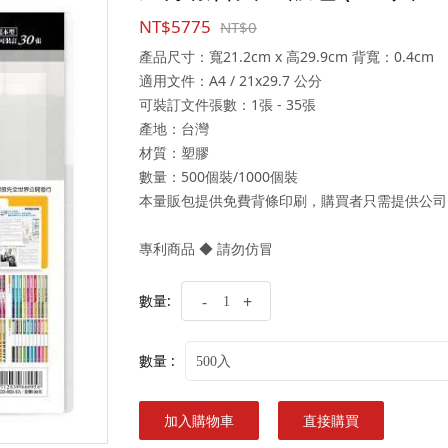
NT$5775
NT$0
產品尺寸：寬21.2cm x 高29.9cm 背寬：0.4cm
適用文件：A4 / 21x29.7 公分
可裝訂文件張數：1張 - 35張
產地：台灣
材質：塑膠
數量：500個裝/1000個裝
本量販包提供免費背條印刷，購買者只需提供公司
專利商品 ◆ 請勿仿冒
數量:
-
+
數量 :
500入
加入購物車
直接購買