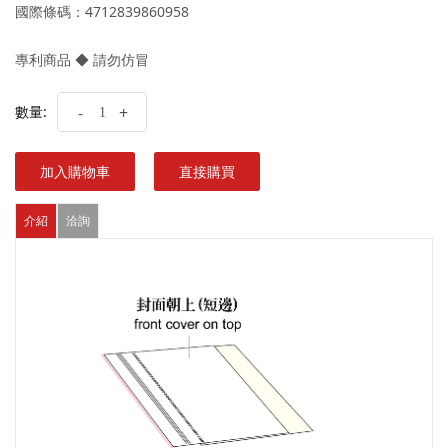
國際條碼：4712839860958
專利商品 ◆ 請勿仿冒
數量:
-
+
加入購物車
直接購買
介紹
洽詢