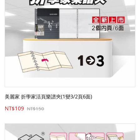
美麗家 折學家活頁樂譜夾(1變3/2頁6面)
NT$109
NT$150