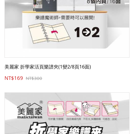
美麗家 折學家活頁樂譜夾(1變2/8頁16面)
NT$169
NT$300