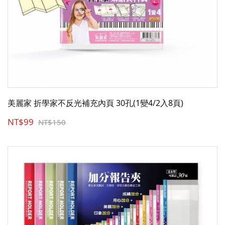
美麗家 折學家不反光補充內頁 30孔(1變4/2入8頁)
NT$99
NT$150