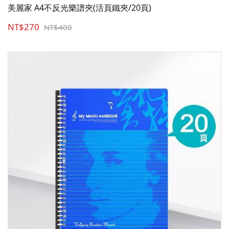
美麗家 A4不反光樂譜夾(活頁鐵夾/20頁)
NT$270
NT$400