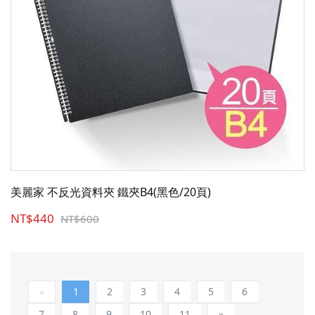
美麗家 不反光資料夾 鐵夾B4(黑色/20頁)
NT$440
NT$600
«
1
2
3
4
5
6
7
8
9
10
11
»