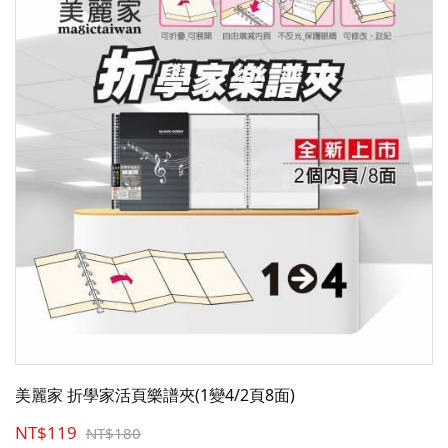
美麗家 折學家活頁樂譜夾(1變4/2頁8面)
NT$119
NT$180