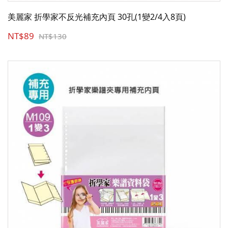
美麗家 折學家不反光補充內頁 30孔(1變2/4入8頁)
NT$89
NT$130