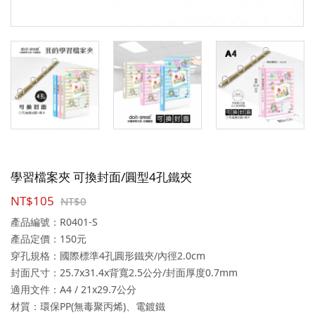
學習檔案夾 可換封面/圓型4孔鐵夾
NT$105
NT$0
產品編號：R0401-S
產品定價：150元
穿孔規格：國際標準4孔圓形鐵夾/內徑2.0cm
封面尺寸：25.7x31.4x背寬2.5公分/封面厚度0.7mm
適用文件：A4 / 21x29.7公分
材質：環保PP(無毒聚丙烯)、電鍍鐵