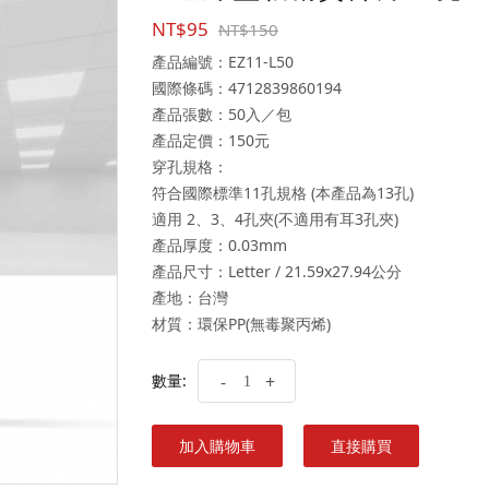
NT$95
NT$150
產品編號：EZ11-L50
國際條碼：4712839860194
產品張數：50入／包
產品定價：150元
穿孔規格：
符合國際標準11孔規格 (本產品為13孔)
適用 2、3、4孔夾(不適用有耳3孔夾)
產品厚度：0.03mm
產品尺寸：Letter / 21.59x27.94公分
產地：台灣
材質：環保PP(無毒聚丙烯)
數量:
-
+
加入購物車
直接購買