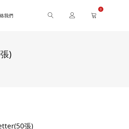
0
絡我們
0張)
ter(50張)