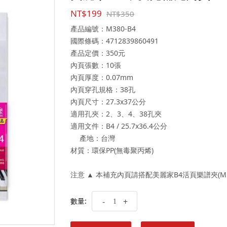
NT$199
NT$350
產品編號：M380-B4
國際條碼：4712839860491
產品定價：350元
內頁張數：10張
內頁厚度：0.07mm
內頁穿孔規格：38孔
內頁尺寸：27.3x37公分
適用孔夾：2、3、4、38孔夾
適用文件：B4 / 25.7x36.4公分
產地：台灣
材質：環保PP(無毒聚丙烯)
注意 ▲ 本補充內頁請搭配美麗家B4活頁樂譜夾(MB
數量:
-
+