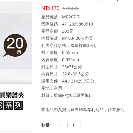
NT$179
NT$300
產品編號：MB207-7
國際條碼：4712839868510
產品定價：300元
內頁張數：M103- 20個內頁
孔夾穿孔規格：國際標準30孔
封面厚度：0.55mm
內頁厚度：0.035mm
封面尺寸：23x31公分
內頁尺寸：22.8x30.5公分
適用文件：A4 / 21x29.7公分
產地：台灣
材質：環保PP(無毒聚丙烯)
本產品內頁與活頁夾均為專利商品，仿冒必究
數量:
-
+