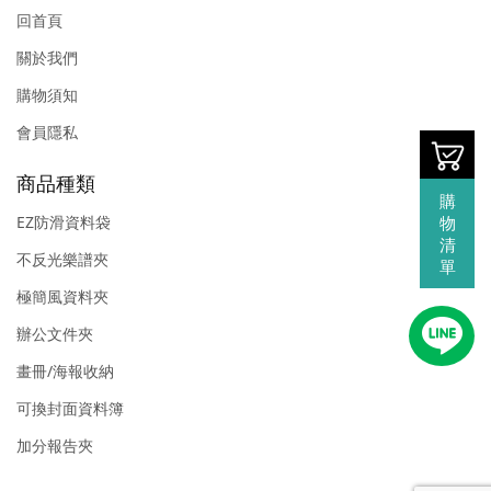
回首頁
關於我們
購物須知
會員隱私
商品種類
購
物
EZ防滑資料袋
清
不反光樂譜夾
單
極簡風資料夾
辦公文件夾
畫冊/海報收納
可換封面資料簿
加分報告夾