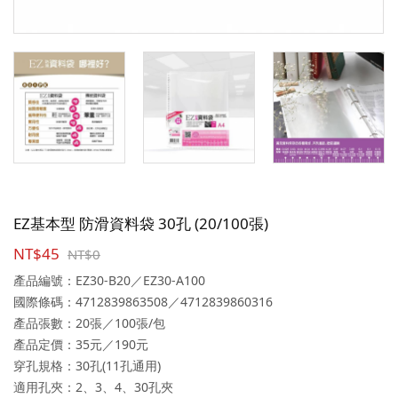
EZ基本型 防滑資料袋 30孔 (20/100張)
NT$45
NT$0
產品編號：EZ30-B20／EZ30-A100
國際條碼：4712839863508／4712839860316
產品張數：20張／100張/包
產品定價：35元／190元
穿孔規格：30孔(11孔通用)
適用孔夾：2、3、4、30孔夾