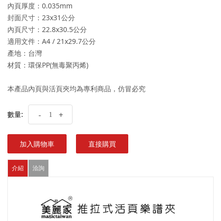
內頁厚度：0.035mm
封面尺寸：23x31公分
內頁尺寸：22.8x30.5公分
適用文件：A4 / 21x29.7公分
產地：台灣
材質：環保PP(無毒聚丙烯)
本產品內頁與活頁夾均為專利商品，仿冒必究
數量:
-
+
加入購物車
直接購買
介紹
洽詢