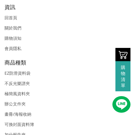
資訊
回首頁
關於我們
購物須知
會員隱私
商品種類
購
物
EZ防滑資料袋
清
不反光樂譜夾
單
極簡風資料夾
辦公文件夾
畫冊/海報收納
可換封面資料簿
加分報告夾