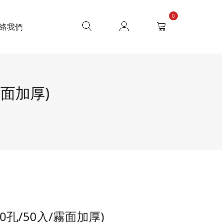
0
絡我們
霧面加厚)
0孔/50入/霧面加厚)