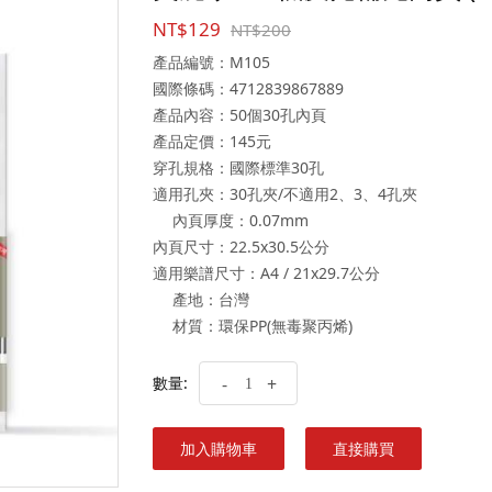
NT$129
NT$200
產品編號：M105
國際條碼：4712839867889
產品內容：50個30孔內頁
產品定價：145元
穿孔規格：國際標準30孔
適用孔夾：30孔夾/不適用2、3、4孔夾
內頁厚度：0.07mm
內頁尺寸：22.5x30.5公分
適用樂譜尺寸：A4 / 21x29.7公分
產地：台灣
材質：環保PP(無毒聚丙烯)
數量:
-
+
加入購物車
直接購買