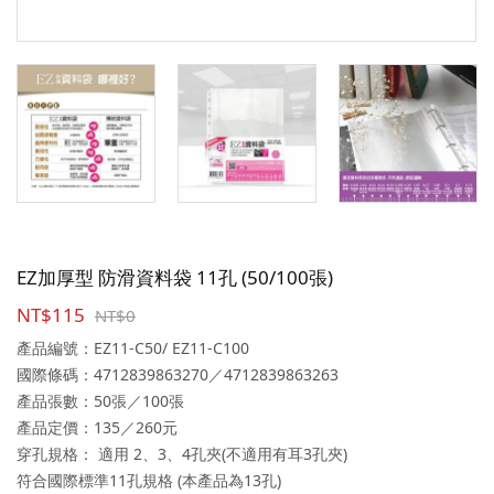
EZ加厚型 防滑資料袋 11孔 (50/100張)
NT$115
NT$0
產品編號：EZ11-C50/ EZ11-C100
國際條碼：4712839863270／4712839863263
產品張數：50張／100張
產品定價：135／260元
穿孔規格： 適用 2、3、4孔夾(不適用有耳3孔夾)
符合國際標準11孔規格 (本產品為13孔)