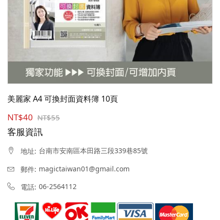
美麗家 A4 可換封面資料簿 10頁
NT$40
NT$55
客服資訊
台南市安南區本田路三段339巷85號
地址:
magictaiwan01@gmail.com
郵件:
06-2564112
電話: