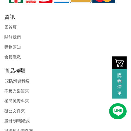
資訊
回首頁
關於我們
購物須知
會員隱私
商品種類
購
物
EZ防滑資料袋
清
不反光樂譜夾
單
極簡風資料夾
辦公文件夾
畫冊/海報收納
可換封面資料簿