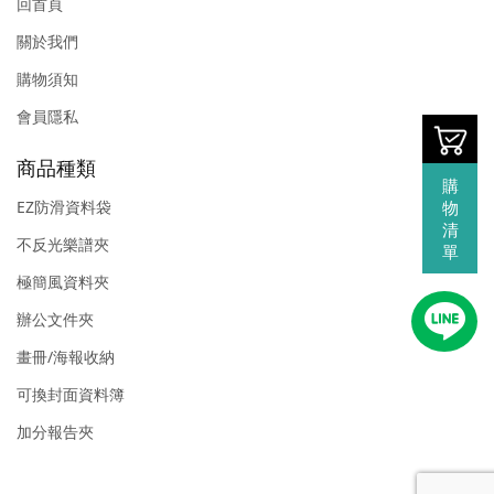
回首頁
關於我們
購物須知
會員隱私
商品種類
購
物
EZ防滑資料袋
清
不反光樂譜夾
單
極簡風資料夾
辦公文件夾
畫冊/海報收納
可換封面資料簿
加分報告夾