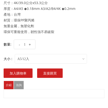
尺寸：4K/39.0公分x53.3公分
厚度：A4/A5 ◆0.18mm A3/A2/B4/4K ◆0.2mm
產地：台灣
材質：環保PP聚丙烯
無重金屬，無塑化劑
環保可重複使用，韌性強不易破裂
數量:
-
+
大小 :
A5/12入
加入購物車
直接購買
介紹
洽詢