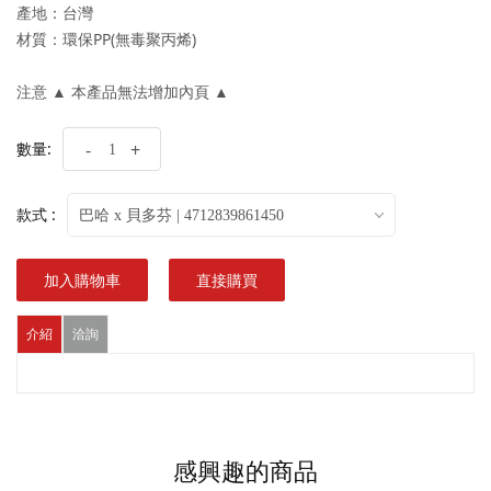
產地：台灣
材質：環保PP(無毒聚丙烯)
注意 ▲ 本產品無法增加內頁 ▲
數量:
-
+
款式 :
巴哈 x 貝多芬 | 4712839861450
加入購物車
直接購買
介紹
洽詢
感興趣的商品