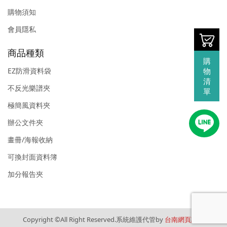
購物須知
會員隱私
商品種類
購
物
EZ防滑資料袋
清
不反光樂譜夾
單
極簡風資料夾
辦公文件夾
畫冊/海報收納
可換封面資料簿
加分報告夾
Copyright ©All Right Reserved.系統維護代管by
台南網頁設計