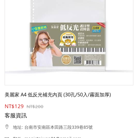
美麗家 A4 低反光補充內頁 (30孔/50入/霧面加厚)
NT$129
NT$200
客服資訊
台南市安南區本田路三段339巷85號
地址: