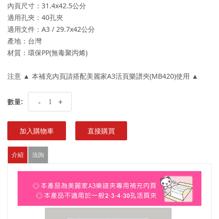
內頁尺寸：31.4x42.5公分
適用孔夾：40孔夾
適用文件：A3 / 29.7x42公分
產地：台灣
材質：環保PP(無毒聚丙烯)
注意 ▲ 本補充內頁請搭配美麗家A3活頁樂譜夾(MB420)使用 ▲
數量:
-
+
加入購物車
直接購買
介紹
洽詢