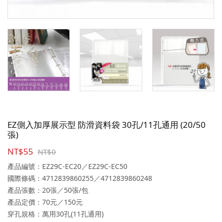
EZ側入加厚展示型 防滑資料袋 30孔/11孔通用 (20/50
張)
NT$55
NT$0
產品編號：EZ29C-EC20／EZ29C-EC50
國際條碼：4712839860255／4712839860248
產品張數：20張／50張/包
產品定價：70元／150元
穿孔規格：萬用30孔(11孔通用)