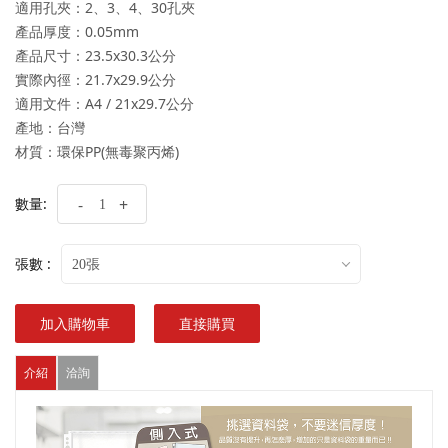
適用孔夾：2、3、4、30孔夾
產品厚度：0.05mm
產品尺寸：23.5x30.3公分
實際內徑：21.7x29.9公分
適用文件：A4 / 21x29.7公分
產地：台灣
材質：環保PP(無毒聚丙烯)
數量:
-
+
張數 :
20張
加入購物車
直接購買
介紹
洽詢