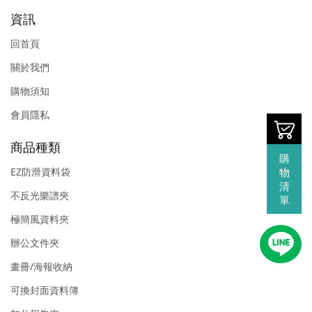
資訊
回首頁
關於我們
購物須知
會員隱私
商品種類
購
物
EZ防滑資料袋
清
不反光樂譜夾
單
極簡風資料夾
辦公文件夾
畫冊/海報收納
可換封面資料簿