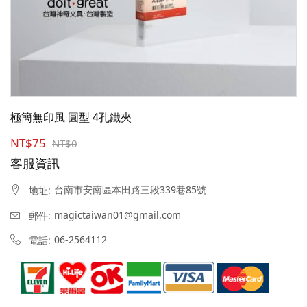
極簡無印風 圓型 4孔鐵夾
NT$75
NT$0
客服資訊
台南市安南區本田路三段339巷85號
地址:
magictaiwan01@gmail.com
郵件:
06-2564112
電話: