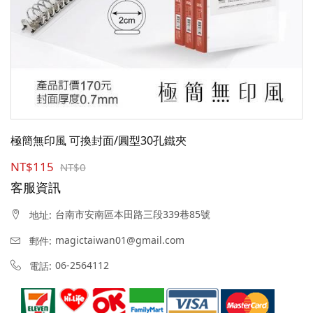
極簡無印風 可換封面/圓型30孔鐵夾
NT$115
NT$0
客服資訊
台南市安南區本田路三段339巷85號
地址:
magictaiwan01@gmail.com
郵件:
06-2564112
電話: