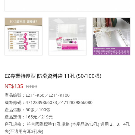
EZ專業特厚型 防滑資料袋 11孔 (50/100張)
NT$135
NT$0
產品編號：EZ11-K50／EZ11-K100
國際條碼：4712839866073／4712839866080
產品張數：50張／100張
產品定價：165元／219元
穿孔規格： 符合國際標準11孔規格 (本產品為13孔) 適用 2、3、4孔
夾(不適用有耳3孔夾)