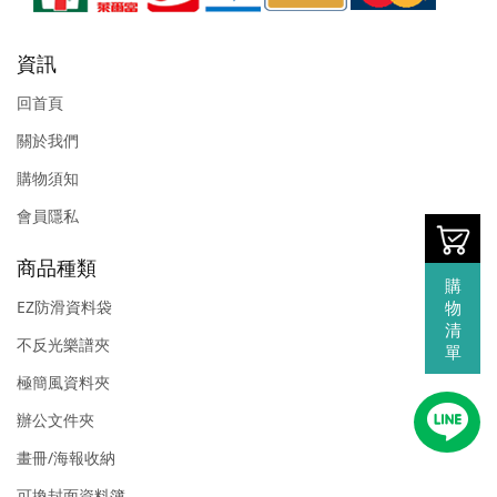
資訊
回首頁
關於我們
購物須知
會員隱私
商品種類
購
物
EZ防滑資料袋
清
不反光樂譜夾
單
極簡風資料夾
辦公文件夾
畫冊/海報收納
可換封面資料簿