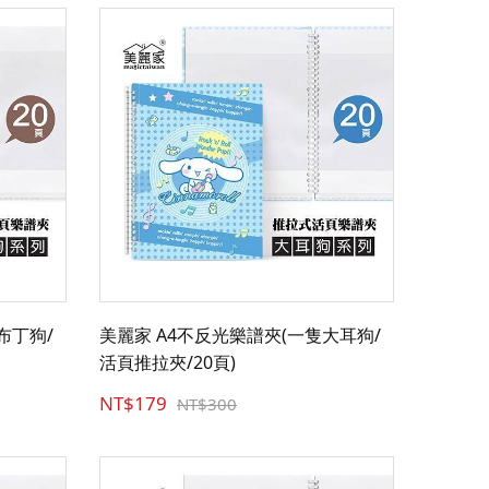
布丁狗/
美麗家 A4不反光樂譜夾(一隻大耳狗/
活頁推拉夾/20頁)
NT$179
NT$300