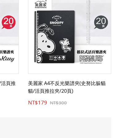
y/活頁推
美麗家 A4不反光樂譜夾(史努比躲貓
貓/活頁推拉夾/20頁)
NT$179
NT$300