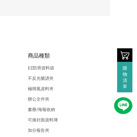
商品種類
EZ防滑資料袋
購
物
不反光樂譜夾
清
單
極簡風資料夾
辦公文件夾
畫冊/海報收納
可換封面資料簿
加分報告夾