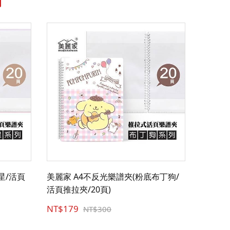
星/活頁
美麗家 A4不反光樂譜夾(粉底布丁狗/
活頁推拉夾/20頁)
NT$179
NT$300