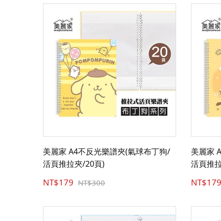
美麗家 A4不反光樂譜夾(氣球布丁狗/
美麗家 
活頁推拉夾/20頁)
活頁推拉
NT$179
NT$17
NT$300