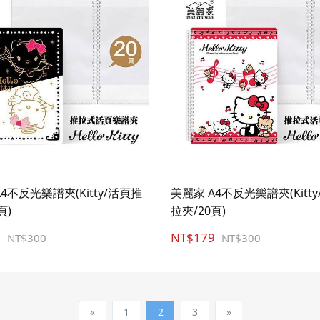
4不反光樂譜夾(Kitty/活頁推
美麗家 A4不反光樂譜夾(Kitt
頁)
拉夾/20頁)
9
NT$179
NT$300
NT$300
«
1
2
3
»