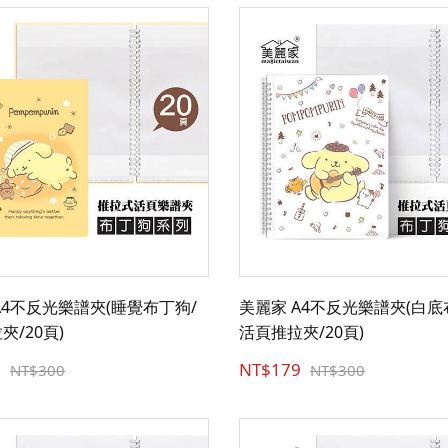
A4不反光樂譜夾(睡覺布丁狗/
美麗家 A4不反光樂譜夾(白底
夾/20頁)
活頁推拉夾/20頁)
9
NT$179
NT$300
NT$300