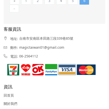
«
1
2
3
4
5
6
»
客服資訊
台南市安南區本田路三段339巷85號
地址:
magictaiwan01@gmail.com
郵件:
06-2564112
電話:
資訊
回首頁
關於我們