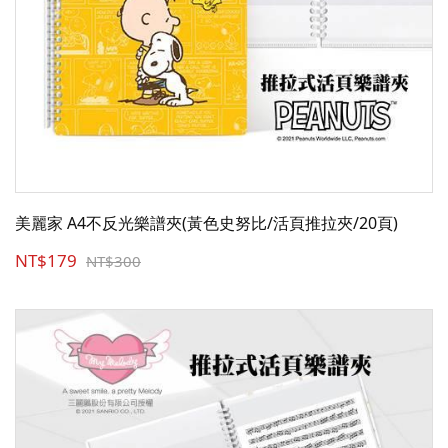
美麗家 A4不反光樂譜夾(黃色史努比/活頁推拉夾/20頁)
NT$179
NT$300